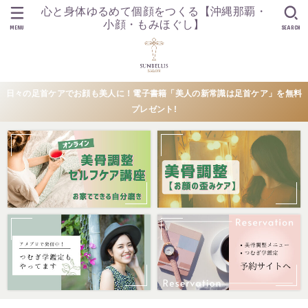
心と身体ゆるめて個顔をつくる【沖縄那覇・
小顔・もみほぐし】
MENU
SEARCH
日々の足首ケアでお顔も美人に！電子書籍「美人の新常識は足首ケア」を無料
プレゼント!