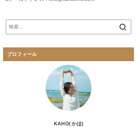
検
索:
プロフィール
KAHO( かほ)