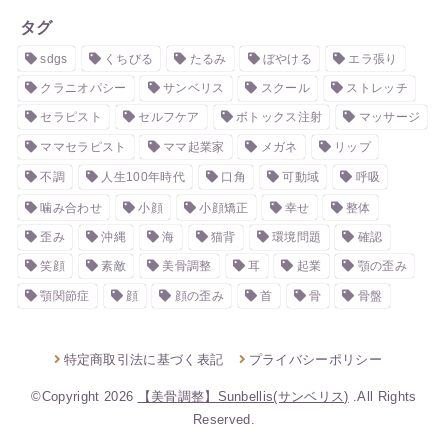
タグ
sdgs
くちびる
たるみ
ぼやける
エラ張り
クラニオパシー
サンベリス
スクール
ストレッチ
セラピスト
セルフケア
ボトックス注射
マッサージ
ママセラピスト
ママ起業家
メガネ
リップ
不調
人生100年時代
口角
可動域
呼吸
噛み合わせ
小顔
小顔矯正
幸せ
整体
歪み
沖縄
海
猫背
環境問題
確認
笑顔
素敵
美骨調整
耳
起業
顎の歪み
顎関節症
顔
顔の歪み
首
骨
骨盤
特定商取引法に基づく表記
プライバシーポリシー
©Copyright 2026
【美骨調整】Sunbellis(サンベリス)
.All Rights
Reserved.