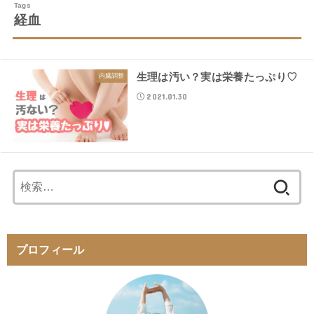
経血
生理は汚い？実は栄養たっぷり♡
内臓調整
2021.01.30
検
索:
プロフィール