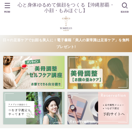
心と身体ゆるめて個顔をつくる【沖縄那覇・
小顔・もみほぐし】
MENU
SEARCH
日々の足首ケアでお顔も美人に！電子書籍「美人の新常識は足首ケア」を無料
プレゼント!