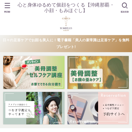
心と身体ゆるめて個顔をつくる【沖縄那覇・
小顔・もみほぐし】
MENU
SEARCH
日々の足首ケアでお顔も美人に！電子書籍「美人の新常識は足首ケア」を無料
プレゼント!